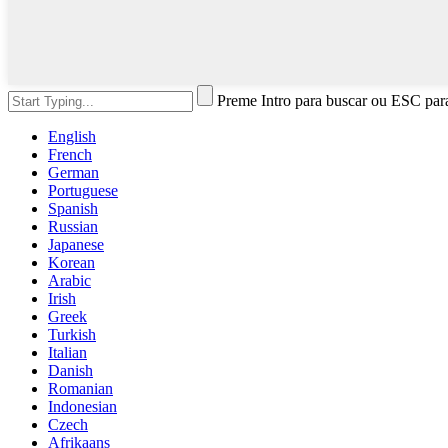
Preme Intro para buscar ou ESC par
English
French
German
Portuguese
Spanish
Russian
Japanese
Korean
Arabic
Irish
Greek
Turkish
Italian
Danish
Romanian
Indonesian
Czech
Afrikaans