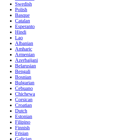
Swedish
Polish
Basque
Catalan
Esperanto
Hindi
Lao
Albanian
Amharic
Armenian
Azerbaijani
Belarusian
Bengali
Bosnian
Bulgarian
Cebuano
Chichewa
Corsican
Croatian
Dutch
Estonian
Filipino
Finnish
Frisian
Galician