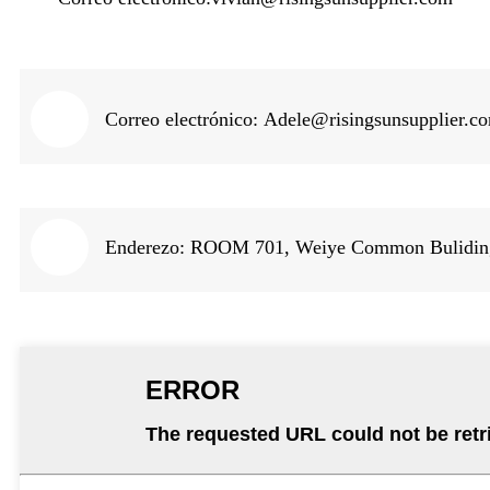
Correo electrónico:
Adele@risingsunsupplier.c
Enderezo: ROOM 701, Weiye Common Buliding,