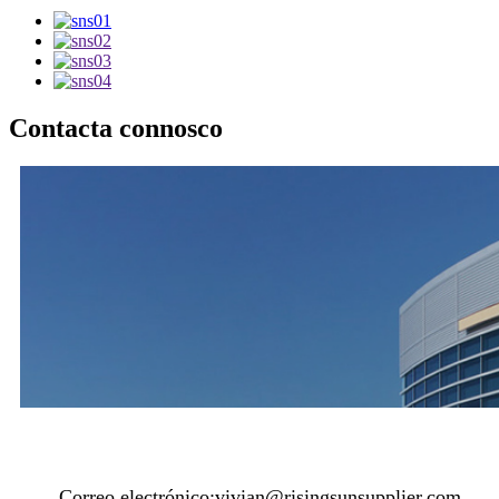
Contacta connosco
Correo electrónico:
vivian@risingsunsupplier.com